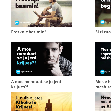
Freskoje besimin!
Si ti ru
A mos menduat se ju jeni
Mos e h
krijues?!
meshira