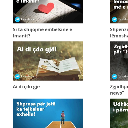
Si ta shijojmë ëmbëlsinë e
Shpenzi
Imanit?
lëmosha
Ai di çdo gjë
Zgjidhja
news"