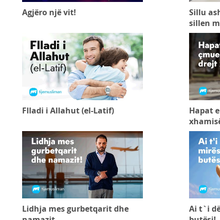
Agjëro një vit!
Sillu as
sillen m
Flladi i Allahut (el-Latif)
Hapat e
xhamis
Lidhja mes gurbetqarit dhe
Ai t`i 
namazit
butësi!