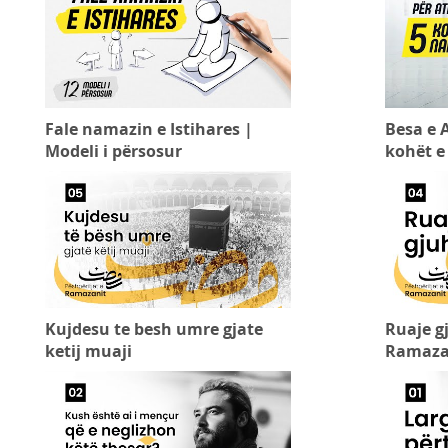
Fale namazin e Istihares |
Besa e A
Modeli i përsosur
kohët e
Kujdesu te besh umre gjate
Ruaje gj
ketij muaji
Ramaza