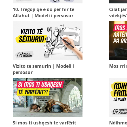
10. Tregoji qe e do per hir te
Cilat ja
Allahut | Modeli i persosur
vdekjës
Vizito te semurin | Modeli i
Mos rri
persosur
Si mos ti ushqesh te varfërit
Ndihmo 