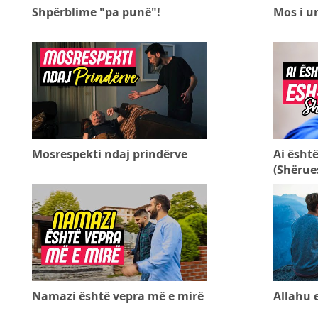
Shpërblime "pa punë"!
Mos i ur
Mosrespekti ndaj prindërve
Ai është
(Shërues
Namazi është vepra më e mirë
Allahu 