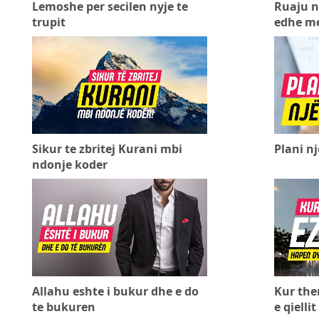
Lemoshe per secilen nyje te
Ruaju n
trupit
edhe me
Sikur te zbritej Kurani mbi
Plani n
ndonje koder
Allahu eshte i bukur dhe e do
Kur the
te bukuren
e qiellit