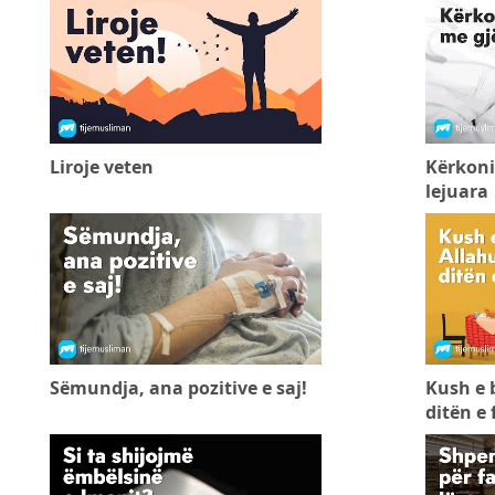
Liroje veten
Kërkoni
lejuara
Sëmundja, ana pozitive e saj!
Kush e 
ditën e 