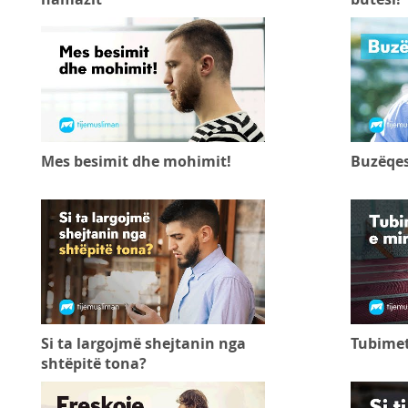
Mes besimit dhe mohimit!
Buzëqe
Si ta largojmë shejtanin nga
Tubimet
shtëpitë tona?