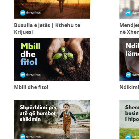
Busulla e jetës | Kthehu te
Mendjem
Krijuesi
në Xhe
Mbill dhe fito!
Ndikimi