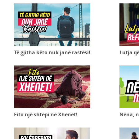
Të gjitha këto nuk janë rastësi!
Lutja q
Fito një shtëpi në Xhenet!
Nëna, n