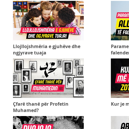
Llojllojshmëria e gjuhëve dhe
Paramen
ngjyrave tuaja
falende
Çfarë thanë për Profetin
Kur je m
Muhamed?