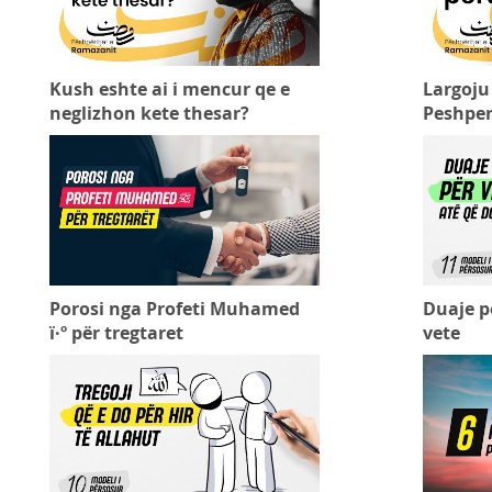
Kush eshte ai i mencur qe e
Largoju 
neglizhon kete thesar?
Peshper
Porosi nga Profeti Muhamed
Duaje pe
ï·º për tregtaret
vete