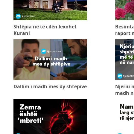
Shtëpia në të cilën lexohet
Besimta
Kurani
raport 
Dallim i madh mes dy shtëpive
Njeriu 
madh n