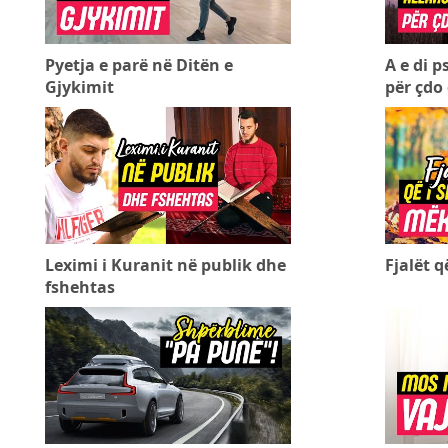
Pyetja e parë në Ditën e
A e di p
Gjykimit
për çdo 
Leximi i Kuranit në publik dhe
Fjalët 
fshehtas