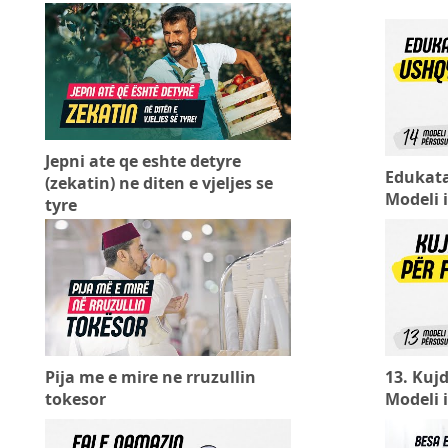
Jepni ate qe eshte detyre
Edukata
(zekatin) ne diten e vjeljes se
Modeli 
tyre
Pija me e mire ne rruzullin
13. Kujd
tokesor
Modeli 