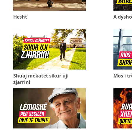
Hesht
A dyshon
Shuaj mekatet sikur uji
Mos i tr
zjarrin!