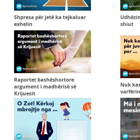
Shpresa për jetë ka tejkaluar
Udhëzim
exhelin
shiut
Raportet bashëshortore
Nuk kam
argument i madhërisë së
varfërin
Krijuesit