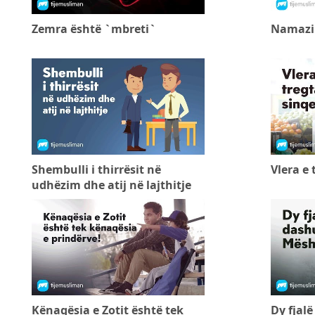
Zemra është `mbreti`
Namazi 
Shembulli i thirrësit në
Vlera e 
udhëzim dhe atij në lajthitje
Kënaqësia e Zotit është tek
Dy fjalë