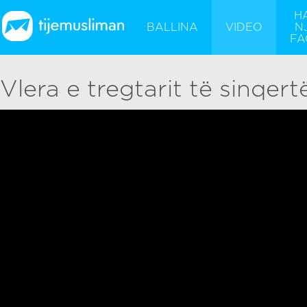
H
BALLINA
VIDEO
N
FA
Vlera e tregtarit të sinqert