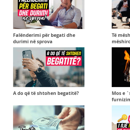
Falënderimi për begati dhe
Të mësh
durimi në sprova
mëshiro
A do që të shtohen begatitë?
Mos e `
furnizi