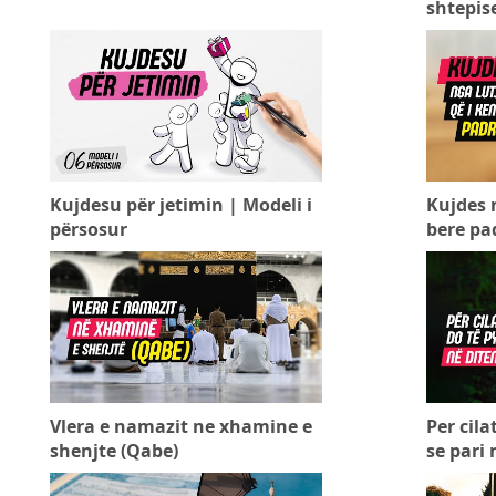
shtepise
Kujdesu për jetimin | Modeli i
Kujdes n
përsosur
bere pad
Vlera e namazit ne xhamine e
Per cila
shenjte (Qabe)
se pari 