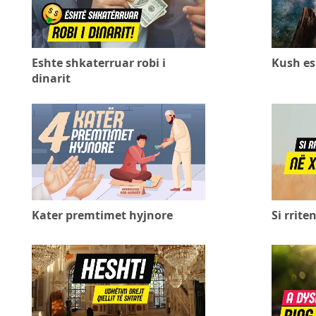
Eshte shkaterruar robi i
Kush esh
dinarit
Kater premtimet hyjnore
Si rrite