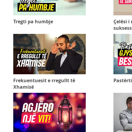
Tregti pa humbje
Çelësi i
sukses
Frekuentuesit e rregullt të
Pastërt
Xhamisë