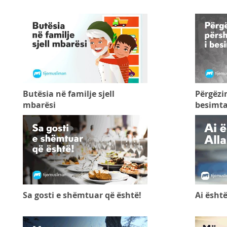
Butësia në familje sjell
Përgëzim
mbarësi
besimta
Sa gosti e shëmtuar që është!
Ai është