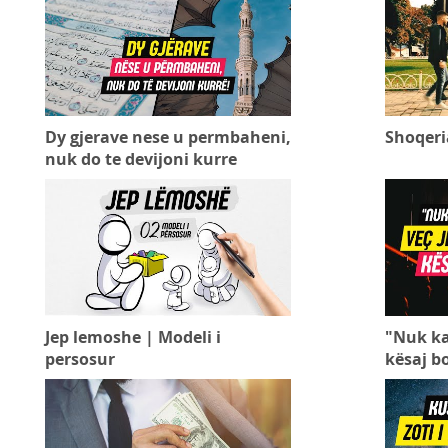
Dy gjerave nese u permbaheni,
Shoqeri
nuk do te devijoni kurre
Jep lemoshe | Modeli i
"Nuk ka 
persosur
kësaj b