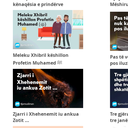
kënaqësia e prindërve
Mëshiru
Meleku Xhibril këshillon
Pas të v
Profetin Muhamed ﷺ
pos ilu
Zjarri i Xhehenemit iu ankua
Tre gjë
Zotit ...
tre jan