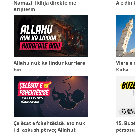
Namazi, lidhja direkte me
A e din
Krijuesin
Allahu nuk ka lindur kurrfare
Vlera e
biri
Kuba
Çelësat e fshehtësisë, ato nuk
15. Buzë
i di askush përveç Allahut
përsosu