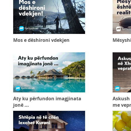
Mos e dëshironi vdekjen
Mësyshi 
Aty ku përfundon imagjinata
Askush 
jonë ...
me vepra