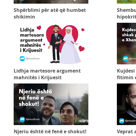
Shpërblimi për atë që humbet
Shembull
shikimin
hipokrit
Lidhja martesore argument
Kujdesi
mahnitës i Krijuesit
fitimin 
Njeriu është në fenë e shokut!
Veprat 